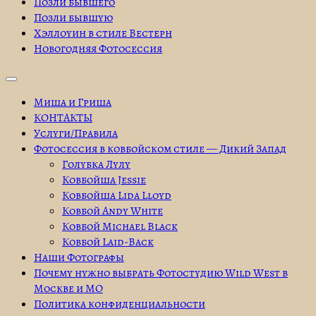
Позли бывшего
Позли бывшую
Хэллоуин в стиле Вестерн
Новогодняя Фотосессия
Миша и Гриша
КОНТАКТЫ
Услуги/Правила
Фотосессия в ковбойском стиле — Дикий Запад
Голубка Лулу
Ковбойша Jessie
Ковбойша Lida Lloyd
Ковбой Andy White
Ковбой Michael Black
Ковбой Laid-Back
Наши Фотографы
Почему нужно выбрать Фотостудию Wild West в
Москве и МО
Политика конфиденциальности